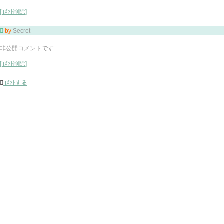
[ｺﾒﾝﾄ削除]

by
Secret
非公開コメントです
[ｺﾒﾝﾄ削除]

ｺﾒﾝﾄする