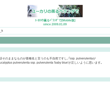
ﾕｰｶﾘの薫るﾍﾞﾗﾝﾀﾞで[Mobile版]
since 2009.01.09
_k
英語そのままなものが亜種名と言うのも不自然ですし､｢ssp. pulverulentaが
erulenta ssp. pulverulenta 'baby blue'が正しいように思います｡