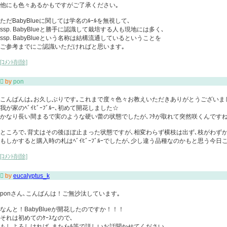
他にも色々あるかもですがご了承ください｡
ただBabyBlueに関しては学名のﾙｰﾙを無視して､
ssp. BabyBlueと勝手に認識して栽培する人も現地には多く､
ssp. BabyBlueという名称は結構流通しているということを
ご参考までにご認識いただければと思います｡
[ｺﾒﾝﾄ削除]

by
pon
こんばんは｡お久しぶりです｡これまで度々色々お教えいただきありがとうございま
我が家のﾍﾞｲﾋﾞｰﾌﾞﾙｰ､初めて開花しました☆
かなり長い間まるで実のような硬い蕾の状態でしたが､ﾌﾀが取れて突然咲くんですね
ところで､背丈はその後ほぼ止まった状態ですが､相変わらず横枝は出ず､枝がわず
もしかすると購入時の札はﾍﾞｲﾋﾞｰﾌﾞﾙｰでしたが､少し違う品種なのかもと思う今日
[ｺﾒﾝﾄ削除]

by
eucalyptus_k
ponさん､こんばんは！ご無沙汰しています｡
なんと！BabyBlueが開花したのですか！！！
それは初めてのｹｰｽなので､
もしよろしければ､またﾒｰﾙ等で詳しいお話聞かせてください｡