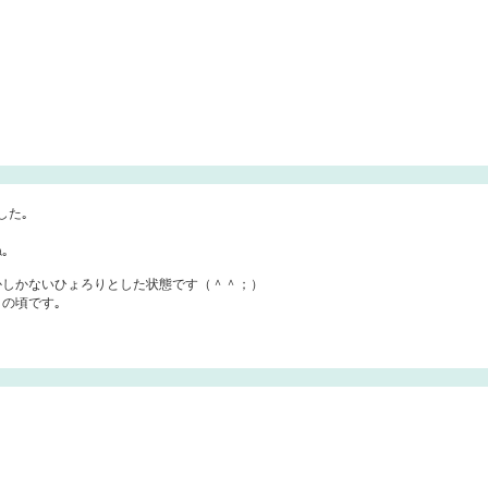
した｡
｡
かしかないひょろりとした状態です（＾＾；）
この頃です｡