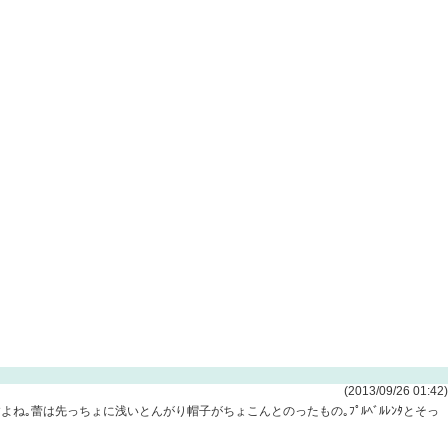
(2013/09/26 01:42)
ね｡蕾は先っちょに浅いとんがり帽子がちょこんとのったもの｡ﾌﾟﾙﾍﾞﾙﾚﾝﾀとそっ