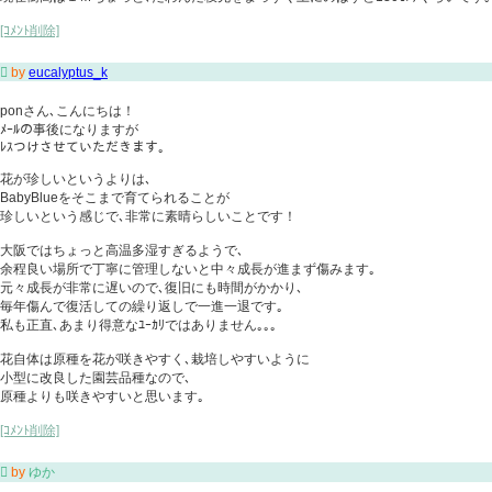
[ｺﾒﾝﾄ削除]

by
eucalyptus_k
ponさん､こんにちは！
ﾒｰﾙの事後になりますが
ﾚｽつけさせていただきます｡
花が珍しいというよりは､
BabyBlueをそこまで育てられることが
珍しいという感じで､非常に素晴らしいことです！
大阪ではちょっと高温多湿すぎるようで､
余程良い場所で丁寧に管理しないと中々成長が進まず傷みます｡
元々成長が非常に遅いので､復旧にも時間がかかり､
毎年傷んで復活しての繰り返しで一進一退です｡
私も正直､あまり得意なﾕｰｶﾘではありません｡｡｡
花自体は原種を花が咲きやすく､栽培しやすいように
小型に改良した園芸品種なので､
原種よりも咲きやすいと思います｡
[ｺﾒﾝﾄ削除]

by
ゆか