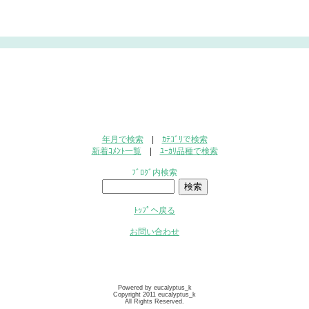
年月で検索
|
ｶﾃｺﾞﾘで検索
新着ｺﾒﾝﾄ一覧
|
ﾕｰｶﾘ品種で検索
ﾌﾞﾛｸﾞ内検索
ﾄｯﾌﾟへ戻る
お問い合わせ
Powered by eucalyptus_k
Copyright 2011 eucalyptus_k
All Rights Reserved.