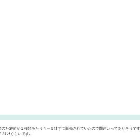
類のﾕｰｶﾘ苗が１種類あたり４～５鉢ずつ販売されていたので間違いってありそうですよ
5ｾﾝﾁぐらいです｡