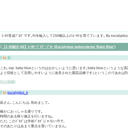
ﾕｰｶﾘ育成ﾌﾞﾛｸﾞです｡ﾀﾈを輸入して150種以上のﾕｰｶﾘを育てています｡ By eucalyptus

【ﾕｰｶﾘ紹介-06】ﾕｰｶﾘ･ﾍﾞｲﾋﾞｰﾌﾞﾙｰ (Eucalyptus pulverulenta 'Baby Blue')

by
凪
これ､ssp. baby blueというのはおかしいように思います｡baby blueというような
より切枝として活用しやすいように改良された園芸品種です｣というこのであればEucalyptus pulv
[ｺﾒﾝﾄ削除]

by
eucalyptus_k
凪さん､こんにちは､初めまして｡
確かにおっしゃる通りです｡
時間のある限り修正を行いますね｡
ただ､このﾌﾞﾛｸﾞは学術ﾌﾞﾛｸﾞじゃないので､
そのあたりはあまり重点を置いていません｡