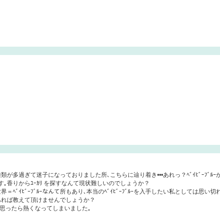
類が多過ぎて迷子になっておりました所､こちらに辿り着き•••あれっ？ﾍﾞｲﾋﾞｰﾌﾞﾙｰ
香りからﾕｰｶﾘ を探すなんて現状難しいのでしょうか？
＝ﾍﾞｲﾋﾞｰﾌﾞﾙｰなんて所もあり､本当のﾍﾞｲﾋﾞｰﾌﾞﾙｰを入手したい私としては思い
あれば教えて頂けませんでしょうか？
と思ったら熱くなってしまいました｡