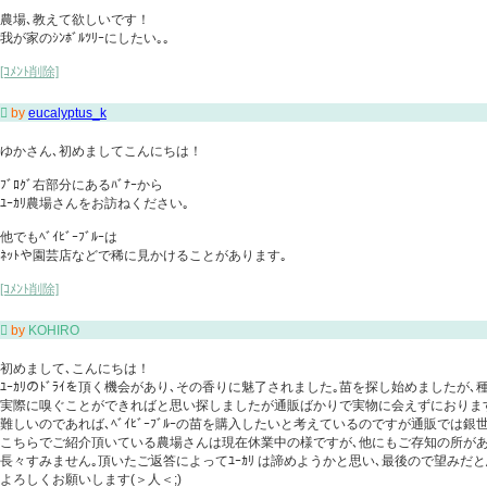
農場､教えて欲しいです！
我が家のｼﾝﾎﾞﾙﾂﾘｰにしたい｡｡
[ｺﾒﾝﾄ削除]

by
eucalyptus_k
ゆかさん､初めましてこんにちは！
ﾌﾞﾛｸﾞ右部分にあるﾊﾞﾅｰから
ﾕｰｶﾘ農場さんをお訪ねください｡
他でもﾍﾞｲﾋﾞｰﾌﾞﾙｰは
ﾈｯﾄや園芸店などで稀に見かけることがあります｡
[ｺﾒﾝﾄ削除]

by
KOHIRO
初めまして､こんにちは！
ﾕｰｶﾘのﾄﾞﾗｲを頂く機会があり､その香りに魅了されました｡苗を探し始めましたが､種
実際に嗅ぐことができればと思い探しましたが通販ばかりで実物に会えずにおります｡
難しいのであれば､ﾍﾞｲﾋﾞｰﾌﾞﾙｰの苗を購入したいと考えているのですが通販では銀世界
こちらでご紹介頂いている農場さんは現在休業中の様ですが､他にもご存知の所が
長々すみません｡頂いたご返答によってﾕｰｶﾘ は諦めようかと思い､最後ので望みだ
よろしくお願いします(＞人＜;)