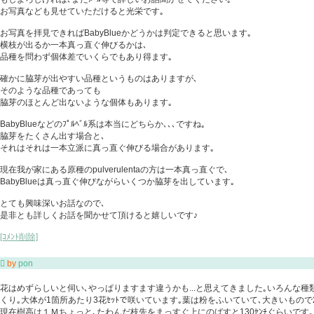
お写真なども見せていただけると光栄です｡
お写真を拝見できればBabyBlueかどうかは判定できると思います｡
横枝が出るか一本真っ直ぐ伸びるかは､
品種を問わず個体差でいくらでもあり得ます｡
確かに脇芽が出やすい品種というものはありますが､
そのような品種であっても
脇芽のほとんど出ないような個体もあります｡
BabyBlueなどのﾌﾟﾙﾍﾞﾙ系は本当にどちらか､､､ですね｡
脇芽をたくさん出す場合と､
それはそれは一本立派に真っ直ぐ伸びる場合があります｡
現在我が家にある原種のpulverulentaの方は一本真っ直ぐで､
BabyBlueは真っ直ぐ伸びながらいくつか脇芽を出しています｡
とても興味深いお話なので､
是非とも詳しくお話を聞かせて頂けると嬉しいです♪
[ｺﾒﾝﾄ削除]

by
pon
花はめずらしいと伺い､やっぱりますます違うかも...と思えてきました｡いろんな種
くり｡大体が1箇所あたり3花ｾｯﾄで咲いています｡葉は粉をふいていて､大きいもので2.
現在樹高は１Ｍちょっと､たわんだ枝先をまっすぐ上にのばすと130ｾﾝﾁぐらいです｡