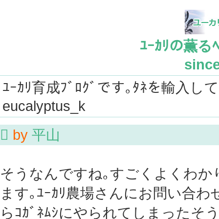
ﾕｰｶﾘの薫るﾍﾞ
since
ﾕｰｶﾘ育成ﾌﾞﾛｸﾞです｡ﾀﾈを輸入し
eucalyptus_k

by
平山
そうなんですね｡すごくよくわか
ます｡ﾕｰｶﾘ農場さんにお問い合わせした
らｺｶﾞﾈﾑｼにやられてしまったそうで