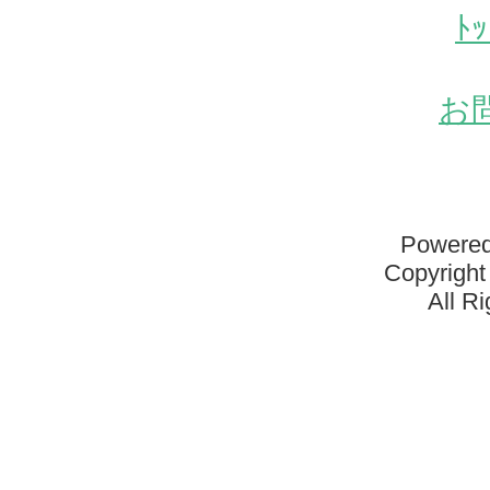
ﾄ
お
Powered
Copyright
All R