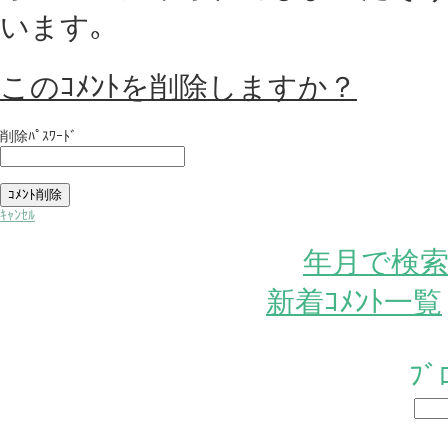
います｡
このｺﾒﾝﾄを削除しますか？
削除ﾊﾟｽﾜｰﾄﾞ
ｷｬﾝｾﾙ
年月で検
新着ｺﾒﾝﾄ一覧
ﾌ