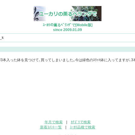
ﾕｰｶﾘの薫るﾍﾞﾗﾝﾀﾞで[Mobile版]
since 2009.01.09
_k
が3本入った鉢を見つけて､買ってしまいました｡今は緑色のｽﾘｯﾄ鉢に入ってますが､3
年月で検索
|
ｶﾃｺﾞﾘで検索
新着ｺﾒﾝﾄ一覧
|
ﾕｰｶﾘ品種で検索