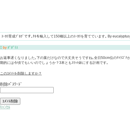
ﾕｰｶﾘ育成ﾌﾞﾛｸﾞです｡ﾀﾈを輸入して150種以上のﾕｰｶﾘを育てています｡ By eucalyptus

by
ﾎﾟﾎﾟﾗｽ
お返事遅くなりました｡下の葉だけなので大丈夫そうですね｡全日50cm位のﾃﾄﾗｺﾞﾅ
期的には今頃でもいいのでしょうか？3本ともｽﾘｯﾄ鉢にする計画です｡
このｺﾒﾝﾄを削除しますか？
削除ﾊﾟｽﾜｰﾄﾞ
ｷｬﾝｾﾙ