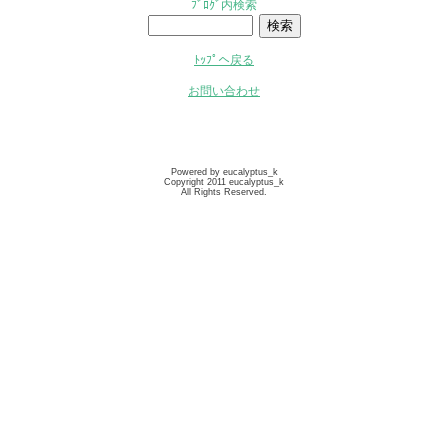
ﾌﾞﾛｸﾞ内検索
ﾄｯﾌﾟへ戻る
お問い合わせ
Powered by eucalyptus_k
Copyright 2011 eucalyptus_k
All Rights Reserved.