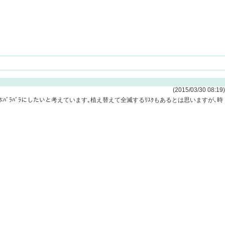
(2015/03/30 08:19)
本ﾊﾞﾗﾊﾞﾗにしたいと考えています｡植え替えて全滅するﾘｽｸもあるとは思いますが､時