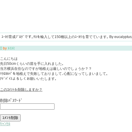
ﾕｰｶﾘ育成ﾌﾞﾛｸﾞです｡ﾀﾈを輸入して150種以上のﾕｰｶﾘを育てています｡ By eucalyptus

by
ｽﾐｽﾐ
こんにちは
先日50cmくらいの苗を手に入れました｡
当方横浜在住なのですが地植えは厳しいのでしょうか？？
ﾏｸﾛｶﾙﾊﾟを地植えで失敗しておりまして､心配になってしまいまして｡
ｱﾄﾞﾊﾞｲｽよろしくお願いいたします｡
このｺﾒﾝﾄを削除しますか？
削除ﾊﾟｽﾜｰﾄﾞ
ｷｬﾝｾﾙ