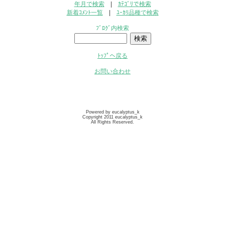
年月で検索
|
ｶﾃｺﾞﾘで検索
新着ｺﾒﾝﾄ一覧
|
ﾕｰｶﾘ品種で検索
ﾌﾞﾛｸﾞ内検索
ﾄｯﾌﾟへ戻る
お問い合わせ
Powered by eucalyptus_k
Copyright 2011 eucalyptus_k
All Rights Reserved.