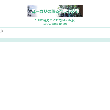
ﾕｰｶﾘの薫るﾍﾞﾗﾝﾀﾞで[Mobile版]
since 2009.01.09
_k