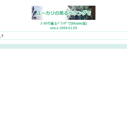
ﾕｰｶﾘの薫るﾍﾞﾗﾝﾀﾞで[Mobile版]
since 2009.01.09
_k