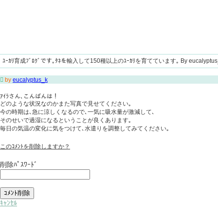
ﾕｰｶﾘ育成ﾌﾞﾛｸﾞです｡ﾀﾈを輸入して150種以上のﾕｰｶﾘを育てています｡ By eucalyptus

by
eucalyptus_k
ｱｲﾗさん､こんばんは！
どのような状況なのかまた写真で見せてください｡
今の時期は､急に涼しくなるので､一気に吸水量が激減して､
そのせいで過湿になるということが良くあります｡
毎日の気温の変化に気をつけて､水遣りを調整してみてください｡
このｺﾒﾝﾄを削除しますか？
削除ﾊﾟｽﾜｰﾄﾞ
ｷｬﾝｾﾙ