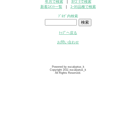
年月で検索
|
ｶﾃｺﾞﾘで検索
新着ｺﾒﾝﾄ一覧
|
ﾕｰｶﾘ品種で検索
ﾌﾞﾛｸﾞ内検索
ﾄｯﾌﾟへ戻る
お問い合わせ
Powered by eucalyptus_k
Copyright 2011 eucalyptus_k
All Rights Reserved.