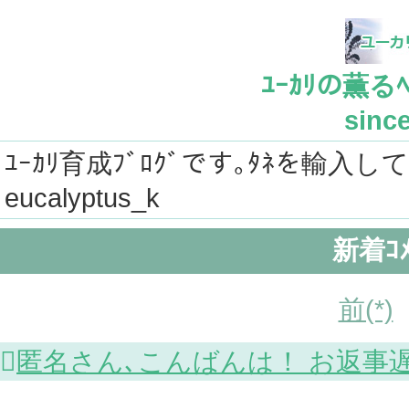
ﾕｰｶﾘの薫るﾍﾞ
since
ﾕｰｶﾘ育成ﾌﾞﾛｸﾞです｡ﾀﾈを輸入し
eucalyptus_k
新着ｺﾒ
前(*)

匿名さん､こんばんは！ お返事