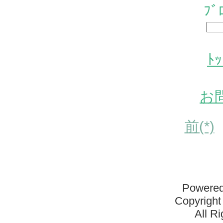
ﾌ
ﾄ
お
前(*)
Powered
Copyright
All R