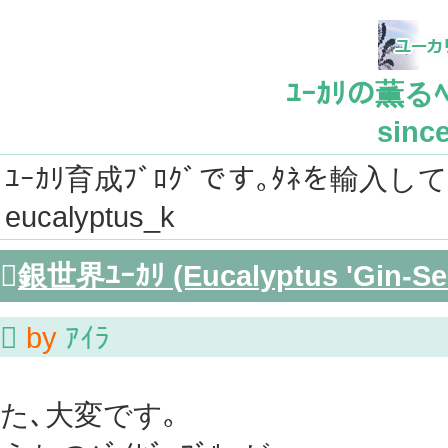
ﾕｰｶﾘの薫るﾍﾞ
since
ﾕｰｶﾘ育成ﾌﾞﾛｸﾞです｡ﾀﾈを輸入し
eucalyptus_k

銀世界ﾕｰｶﾘ (Eucalyptus 'Gin-Sek

by
ｱｲﾗ
た､大変です｡