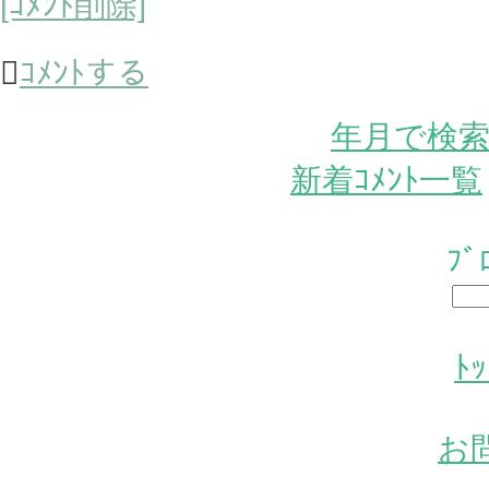
[ｺﾒﾝﾄ削除]

ｺﾒﾝﾄする
年月で検
新着ｺﾒﾝﾄ一覧
ﾌ
ﾄ
お