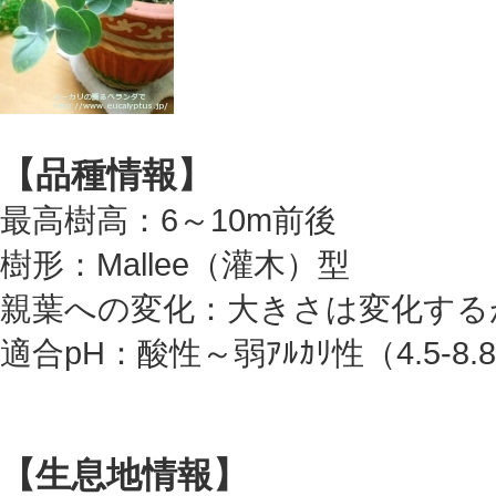
【品種情報】
最高樹高：6～10m前後
樹形：Mallee（灌木）型
親葉への変化：大きさは変化する
適合pH：酸性～弱ｱﾙｶﾘ性（4.5-8.
【生息地情報】