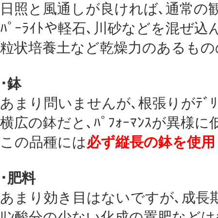
日照と風通しが良ければ､通常の
ﾊﾟｰﾗｲﾄや軽石､川砂などを混ぜ
粒状培養土など乾燥力のあるもの
･鉢
あまり問いませんが､根張りがﾃﾞﾘｹ
横広の鉢だと､ﾊﾟﾌｫｰﾏﾝｽが異様
この品種には
必ず縦長の鉢を使用
･肥料
あまり効き目はないですが､成長
ﾘﾝ酸分の少ない化成の置肥などは