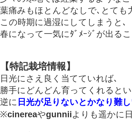
葉痛みもほとんどなしで､とても
この時期に過湿にしてしまうと､
春になって一気にﾀﾞﾒｰｼﾞが出る
【特記栽培情報】
日光にさえ良く当てていれば､
勝手にどんどん育ってくれるという
逆に
日光が足りないとかなり難し
※
cinerea
や
gunnii
よりも遥かに日