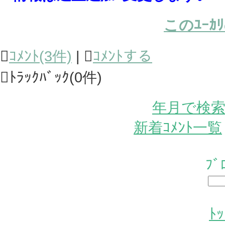
このﾕｰ

ｺﾒﾝﾄ(3件)
| 
ｺﾒﾝﾄする
ﾄﾗｯｸﾊﾞｯｸ(0件)
年月で検
新着ｺﾒﾝﾄ一覧
ﾌ
ﾄ