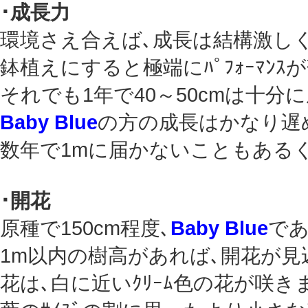
･成長力
環境さえ合えば､成長は結構激し
鉢植えにすると極端にﾊﾟﾌｫｰﾏﾝｽ
それでも1年で40～50cmは十分
Baby Blue
の方の成長はかなり遅
数年で1mに届かないこともある
･開花
原種で150cm程度､
Baby Blue
であ
1m以内の樹高があれば､開花が見
花は､白に近いｸﾘｰﾑ色の花が咲き