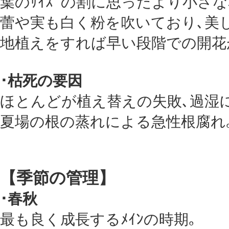
葉のｻｲｽﾞの割に思ったより小さな
蕾や実も白く粉を吹いており､美
地植えをすれば早い段階での開花
･枯死の要因
ほとんどが植え替えの失敗､過湿
夏場の根の蒸れによる急性根腐れ
【季節の管理】
･春秋
最も良く成長するﾒｲﾝの時期｡