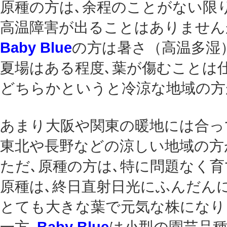
原種の方は､余程のことがない限り
高温障害が出ることはありません
Baby Blue
の方は暑さ（高温多湿
夏場はある程度､葉が傷むことは
どちらかというと冷涼な地域の方が
あまり大阪や関東の暖地には合っ
東北や長野などの涼しい地域の方
ただ､原種の方は､特に問題なく育
原種は､終日直射日光にふんだん
とても大きな葉で元気な株になり
一方､
Baby Blue
は小型の園芸品種