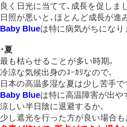
良く日光に当てて､成長を促しま
日照が悪いと､ほとんど成長が進
Baby Blue
は特に病気がちになり
･夏
最も枯らせることが多い時期｡
冷涼な気候出身のﾕｰｶﾘなので､
日本の高温多湿な夏は少し苦手で
Baby Blue
は特に高温障害が出や
涼しい半日陰に退避するか､
少し遮光を行った方が良い場合も