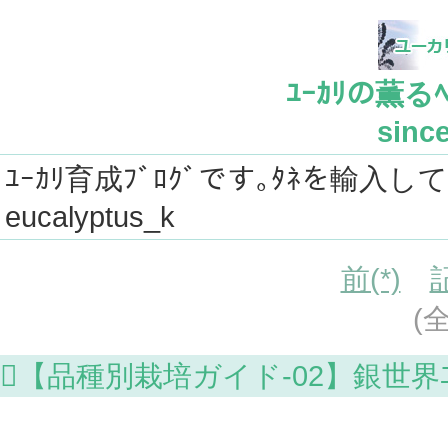
ﾕｰｶﾘの薫るﾍﾞ
since
ﾕｰｶﾘ育成ﾌﾞﾛｸﾞです｡ﾀﾈを輸入し
eucalyptus_k
前(*)
(
【品種別栽培ガイド-02】銀世界ﾕｰｶﾘ (Eu