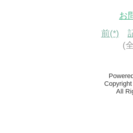
お
前(*)
(
Powered
Copyright
All R