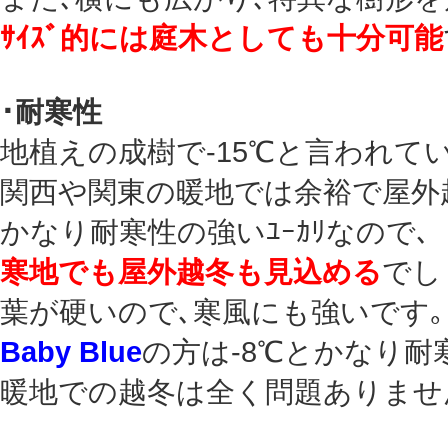
ｻｲｽﾞ的には庭木としても十分可能
･耐寒性
地植えの成樹で-15℃と言われて
関西や関東の暖地では余裕で屋外
かなり耐寒性の強いﾕｰｶﾘなので､
寒地でも屋外越冬も見込める
でし
葉が硬いので､寒風にも強いです｡
Baby Blue
の方は-8℃とかなり耐
暖地での越冬は全く問題ありませ