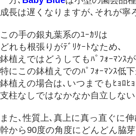
成長は遅くなりますが､それが寧ろ
この手の銀丸葉系のﾕｰｶﾘは
どれも根張りがﾃﾞﾘｹｰﾄなため､
鉢植えではどうしてもﾊﾟﾌｫｰﾏﾝｽ
特にこの鉢植えでのﾊﾟﾌｫｰﾏﾝｽ低
鉢植えの場合は､いつまでもﾋｮﾛﾋｮ
支柱なしではなかなか自立しない
また､性質上､真上に真っ直ぐに
幹から90度の角度にどんどん脇芽