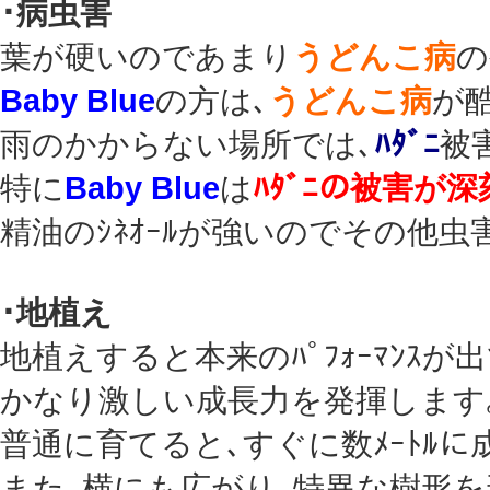
･病虫害
葉が硬いのであまり
うどんこ病
の
Baby Blue
の方は､
うどんこ病
が
雨のかからない場所では､
ﾊﾀﾞﾆ
被
特に
Baby Blue
は
ﾊﾀﾞﾆの被害が
精油のｼﾈｵｰﾙが強いのでその他
･地植え
地植えすると本来のﾊﾟﾌｫｰﾏﾝｽが出
かなり激しい成長力を発揮します
普通に育てると､すぐに数ﾒｰﾄﾙに
また､横にも広がり､特異な樹形を