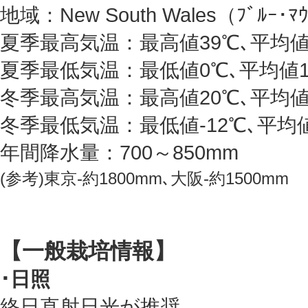
地域：New South Wales（ﾌﾞﾙｰ･
夏季最高気温：最高値39℃､平均値
夏季最低気温：最低値0℃､平均値1
冬季最高気温：最高値20℃､平均値
冬季最低気温：最低値-12℃､平均値
年間降水量：700～850mm
(参考)東京-約1800mm､大阪-約1500mm
【一般栽培情報】
･日照
終日直射日光が推奨｡