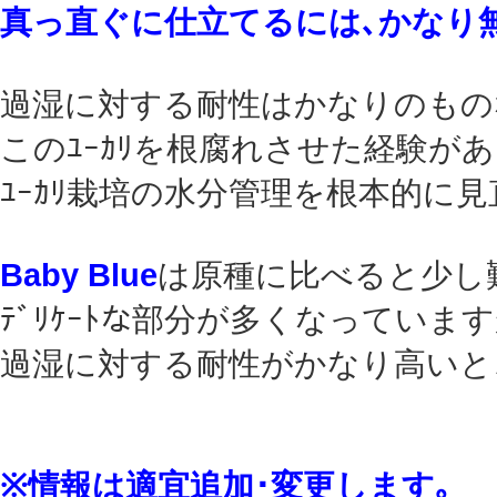
真っ直ぐに仕立てるには､かなり
過湿に対する耐性はかなりのもの
このﾕｰｶﾘを根腐れさせた経験があ
ﾕｰｶﾘ栽培の水分管理を根本的に
Baby Blue
は原種に比べると少し
ﾃﾞﾘｹｰﾄな部分が多くなっています
過湿に対する耐性がかなり高いと
※情報は適宜追加･変更します｡